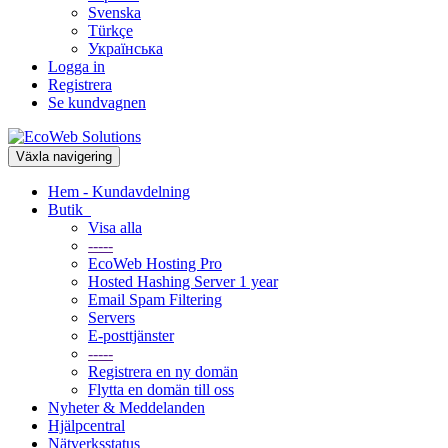
Svenska
Türkçe
Українська
Logga in
Registrera
Se kundvagnen
Växla navigering
Hem - Kundavdelning
Butik
Visa alla
-----
EcoWeb Hosting Pro
Hosted Hashing Server 1 year
Email Spam Filtering
Servers
E-posttjänster
-----
Registrera en ny domän
Flytta en domän till oss
Nyheter & Meddelanden
Hjälpcentral
Nätverksstatus