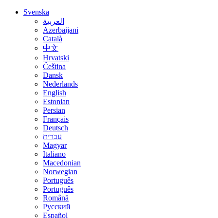
Svenska
العربية
Azerbaijani
Català
中文
Hrvatski
Čeština
Dansk
Nederlands
English
Estonian
Persian
Français
Deutsch
עברית
Magyar
Italiano
Macedonian
Norwegian
Português
Português
Română
Русский
Español