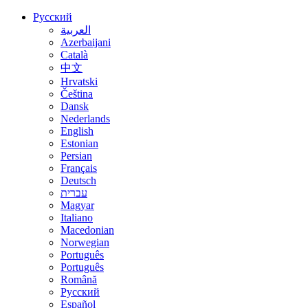
Русский
العربية
Azerbaijani
Català
中文
Hrvatski
Čeština
Dansk
Nederlands
English
Estonian
Persian
Français
Deutsch
עברית
Magyar
Italiano
Macedonian
Norwegian
Português
Português
Română
Русский
Español