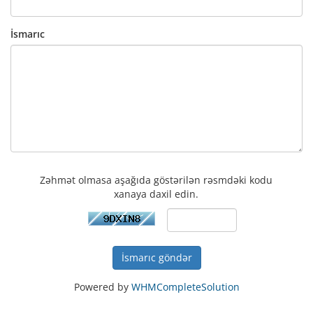
İsmarıc
Zəhmət olmasa aşağıda göstərilən rəsmdəki kodu
xanaya daxil edin.
İsmarıc göndər
Powered by
WHMCompleteSolution