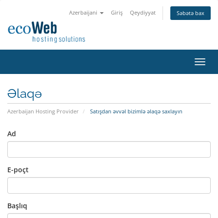
Azerbaijani
Giriş
Qeydiyyat
Səbətə bax
Naviq
keçid
Əlaqə
Azerbaijan Hosting Provider
Satışdan əvvəl bizimlə əlaqə saxlayın
Ad
E-poçt
Başlıq