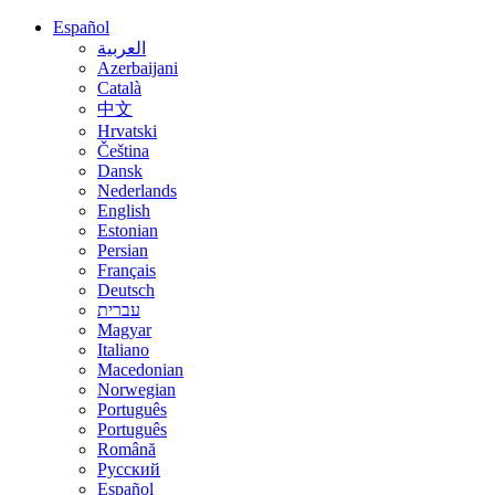
Español
العربية
Azerbaijani
Català
中文
Hrvatski
Čeština
Dansk
Nederlands
English
Estonian
Persian
Français
Deutsch
עברית
Magyar
Italiano
Macedonian
Norwegian
Português
Português
Română
Русский
Español