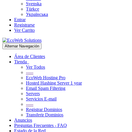
Svenska
Türkçe
Українська
Entrar
Registrarse
Ver Carrito
Alternar Navegación
Área de Clientes
Tienda
Ver Todos
-----
EcoWeb Hosting Pro
Hosted Hashing Server 1 year
Email Spam Filtering
Servers
Servicios E-mail
-----
Registrar Dominios
Transferir Dominios
Anuncios
Preguntas Frecuentes - FAQ
Estado de la Red