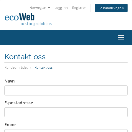
Norwegian
Logg inn
Registrer
Se handlevogn »
Bytt
navig
Kontakt oss
Kundeområdet
Kontakt oss
Navn
E-postadresse
Emne