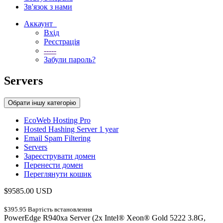
Зв'язок з нами
Аккаунт
Вхід
Реєстрація
-----
Забули пароль?
Servers
Обрати іншу категорію
EcoWeb Hosting Pro
Hosted Hashing Server 1 year
Email Spam Filtering
Servers
Зареєструвати домен
Перенести домен
Переглянути кошик
$9585.00 USD
$395.95 Вартість встановлення
PowerEdge R940xa Server (2x Intel® Xeon® Gold 5222 3.8G,