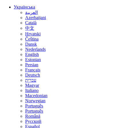
Українська
العربية
Azerbaijani
Català
中文
Hrvatski
Čeština
Dansk
Nederlands
English
Estonian
Persian
Français
Deutsch
עברית
Magyar
Italiano
Macedonian
Norwegian
Português
Português
Română
Русский
Español