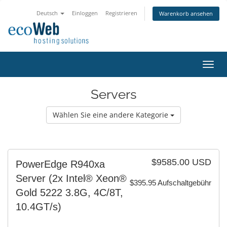
Deutsch
Einloggen
Registrieren
Warenkorb ansehen
Navig
ein-/
Servers
Wählen Sie eine andere Kategorie
$9585.00 USD
PowerEdge R940xa
Server (2x Intel® Xeon®
$395.95 Aufschaltgebühr
Gold 5222 3.8G, 4C/8T,
10.4GT/s)