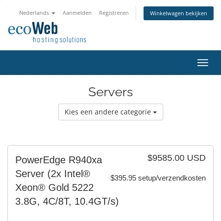
Nederlands
Aanmelden
Registreren
Winkelwagen bekijken
Navig
in-/u
Servers
Kies een andere categorie
$9585.00 USD
PowerEdge R940xa
Server (2x Intel®
$395.95 setup/verzendkosten
Xeon® Gold 5222
3.8G, 4C/8T, 10.4GT/s)