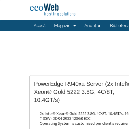
Acasă
Magazin
Anunțuri
Bibliotec
PowerEdge R940xa Server (2x Intel
Xeon® Gold 5222 3.8G, 4C/8T,
10.4GT/s)
2x Intel® Xeon® Gold 5222 3.8G, 4C/8T, 10.4GT/s, 1
(105W) DDR4-2933 128GB ECC
Operating System is customized per client's require