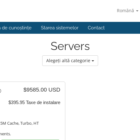
Română
a de cunoștințe
Starea sistemelor
Contact
Servers
Alegeți altă categorie
$9585.00 USD
®
$395.95 Taxe de instalare
6.5M Cache, Turbo, HT
ments.