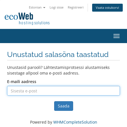
Estonian
Logi sisse
Registreeri
Vaata ostukorvi
Lülit
navig
Unustatud salasõna taastatud
Unustasid parooli? Lähtestamisprotsessi alustamiseks
sisestage allpool oma e-posti aadress.
E-maili aadress
Saada
Powered by
WHMCompleteSolution