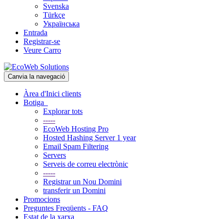
Svenska
Türkçe
Українська
Entrada
Registrar-se
Veure Carro
Canvia la navegació
Àrea d'Inici clients
Botiga
Explorar tots
-----
EcoWeb Hosting Pro
Hosted Hashing Server 1 year
Email Spam Filtering
Servers
Serveis de correu electrònic
-----
Registrar un Nou Domini
transferir un Domini
Promocions
Preguntes Freqüents - FAQ
Estat de la xarxa