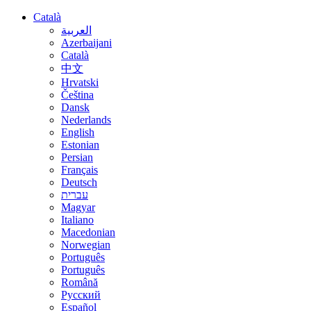
Català
العربية
Azerbaijani
Català
中文
Hrvatski
Čeština
Dansk
Nederlands
English
Estonian
Persian
Français
Deutsch
עברית
Magyar
Italiano
Macedonian
Norwegian
Português
Português
Română
Русский
Español