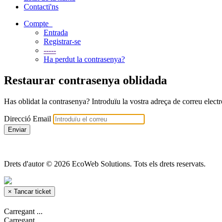
Contacti'ns
Compte
Entrada
Registrar-se
-----
Ha perdut la contrasenya?
Restaurar contrasenya oblidada
Has oblidat la contrasenya? Introduïu la vostra adreça de correu elect
Direcció Email
Enviar
Drets d'autor © 2026 EcoWeb Solutions. Tots els drets reservats.
×
Tancar ticket
Carregant ...
Carregant ...