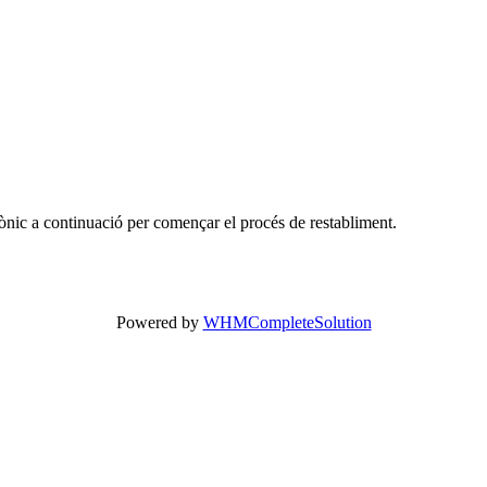
rònic a continuació per començar el procés de restabliment.
Powered by
WHMCompleteSolution