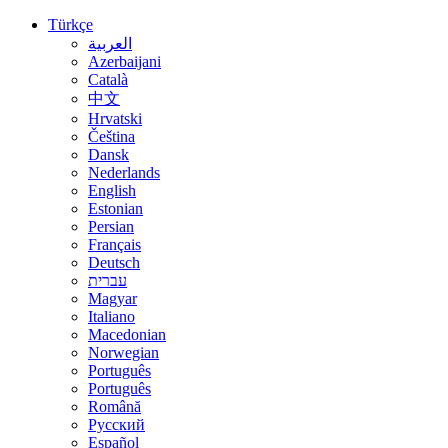
Türkçe
العربية
Azerbaijani
Català
中文
Hrvatski
Čeština
Dansk
Nederlands
English
Estonian
Persian
Français
Deutsch
עברית
Magyar
Italiano
Macedonian
Norwegian
Português
Português
Română
Русский
Español