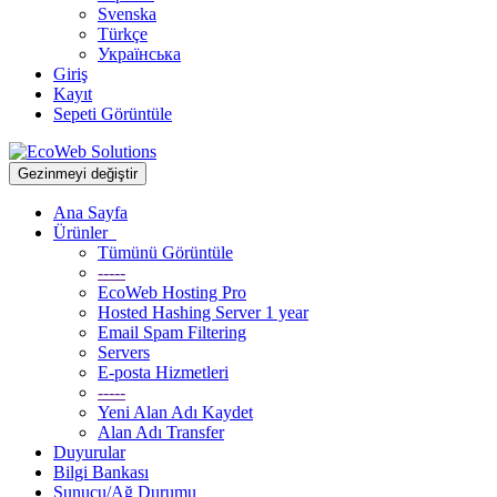
Svenska
Türkçe
Українська
Giriş
Kayıt
Sepeti Görüntüle
Gezinmeyi değiştir
Ana Sayfa
Ürünler
Tümünü Görüntüle
-----
EcoWeb Hosting Pro
Hosted Hashing Server 1 year
Email Spam Filtering
Servers
E-posta Hizmetleri
-----
Yeni Alan Adı Kaydet
Alan Adı Transfer
Duyurular
Bilgi Bankası
Sunucu/Ağ Durumu