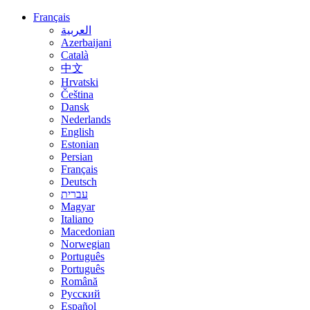
Français
العربية
Azerbaijani
Català
中文
Hrvatski
Čeština
Dansk
Nederlands
English
Estonian
Persian
Français
Deutsch
עברית
Magyar
Italiano
Macedonian
Norwegian
Português
Português
Română
Русский
Español