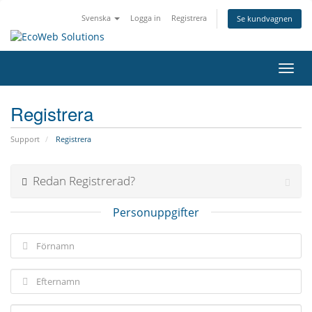
Svenska
Logga in
Registrera
Se kundvagnen
Växla
navig
Registrera
Support
Registrera
Redan Registrerad?
Personuppgifter