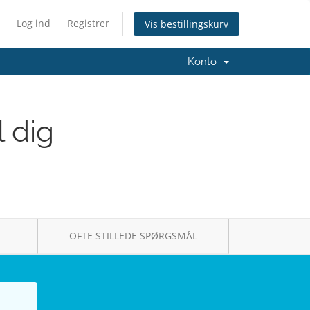
Log ind
Registrer
Vis bestillingskurv
Konto
l dig
OFTE STILLEDE SPØRGSMÅL