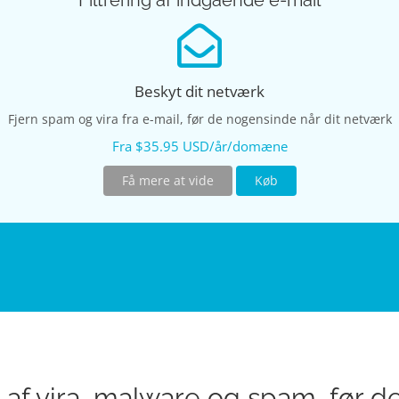
Filtrering af indgående e-mail
Beskyt dit netværk
Fjern spam og vira fra e-mail, før de nogensinde når dit netværk
Fra $35.95 USD/år/domæne
Få mere at vide
Køb
af vira, malware og spam, før d