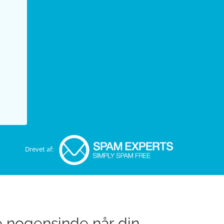
Drevet af:
e nogensinde når din