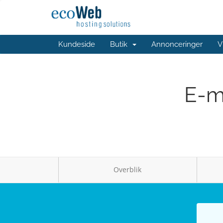
Kundeside
Butik
Annonceringer
V
E-ma
Overblik