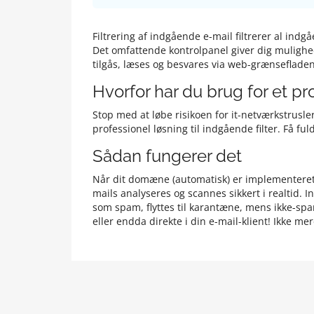
Filtrering af indgående e-mail filtrerer al in
Det omfattende kontrolpanel giver dig mulighed f
tilgås, læses og besvares via web-grænsefladen, 
Hvorfor har du brug for et pr
Stop med at løbe risikoen for it-netværkstrusle
professionel løsning til indgående filter. Få ful
Sådan fungerer det
Når dit domæne (automatisk) er implementeret ti
mails analyseres og scannes sikkert i realtid. 
som spam, flyttes til karantæne, mens ikke-sp
eller endda direkte i din e-mail-klient! Ikke m