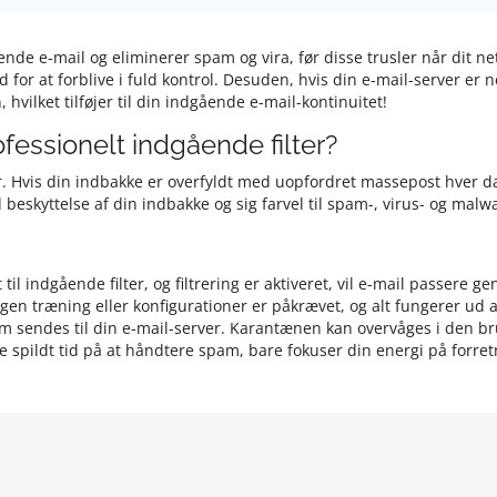
dgående e-mail og eliminerer spam og vira, før disse trusler når di
or at forblive i fuld kontrol. Desuden, hvis din e-mail-server er ne
hvilket tilføjer til din indgående e-mail-kontinuitet!
ofessionelt indgående filter?
r. Hvis din indbakke er overfyldt med uopfordret massepost hver dag
d beskyttelse af din indbakke og sig farvel til spam-, virus- og malw
l indgående filter, og filtrering er aktiveret, vil e-mail passere 
Ingen træning eller konfigurationer er påkrævet, og alt fungerer ud 
am sendes til din e-mail-server. Karantænen kan overvåges i den b
ere spildt tid på at håndtere spam, bare fokuser din energi på forre