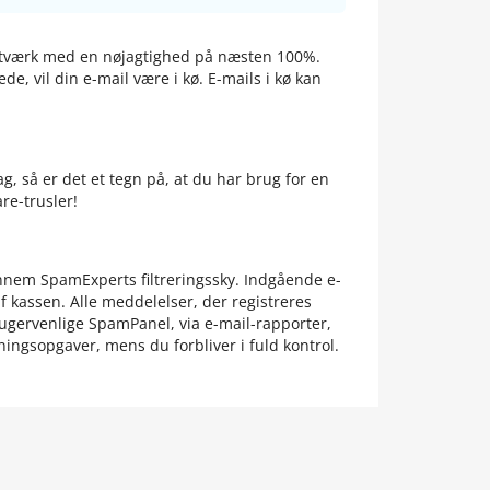
t netværk med en nøjagtighed på næsten 100%.
de, vil din e-mail være i kø. E-mails i kø kan
, så er det et tegn på, at du har brug for en
are-trusler!
gennem SpamExperts filtreringssky. Indgående e-
af kassen. Alle meddelelser, der registreres
rugervenlige SpamPanel, via e-mail-rapporter,
tningsopgaver, mens du forbliver i fuld kontrol.