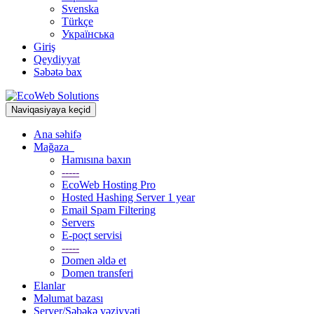
Svenska
Türkçe
Українська
Giriş
Qeydiyyat
Səbətə bax
Naviqasiyaya keçid
Ana səhifə
Mağaza
Hamısına baxın
-----
EcoWeb Hosting Pro
Hosted Hashing Server 1 year
Email Spam Filtering
Servers
E-poçt servisi
-----
Domen əldə et
Domen transferi
Elanlar
Məlumat bazası
Server/Şəbəkə vəziyyəti