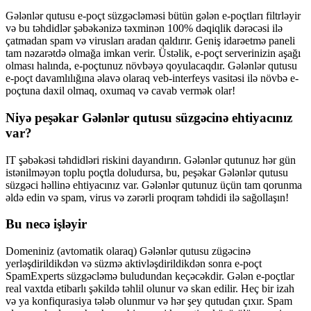
Gələnlər qutusu e-poçt süzgəcləməsi bütün gələn e-poçtları filtrləyir
və bu təhdidlər şəbəkənizə təxminən 100% dəqiqlik dərəcəsi ilə
çatmadan spam və virusları aradan qaldırır. Geniş idarəetmə paneli
tam nəzarətdə olmağa imkan verir. Üstəlik, e-poçt serverinizin aşağı
olması halında, e-poçtunuz növbəyə qoyulacaqdır. Gələnlər qutusu
e-poçt davamlılığına əlavə olaraq veb-interfeys vasitəsi ilə növbə e-
poçtuna daxil olmaq, oxumaq və cavab vermək olar!
Niyə peşəkar Gələnlər qutusu süzgəcinə ehtiyacınız
var?
IT şəbəkəsi təhdidləri riskini dayandırın. Gələnlər qutunuz hər gün
istənilməyən toplu poçtla doludursa, bu, peşəkar Gələnlər qutusu
süzgəci həllinə ehtiyacınız var. Gələnlər qutunuz üçün tam qorunma
əldə edin və spam, virus və zərərli proqram təhdidi ilə sağollaşın!
Bu necə işləyir
Domeniniz (avtomatik olaraq) Gələnlər qutusu zügəcinə
yerləşdirildikdən və süzmə aktivləşdirildikdən sonra e-poçt
SpamExperts süzgəcləmə buludundan keçəcəkdir. Gələn e-poçtlar
real vaxtda etibarlı şəkildə təhlil olunur və skan edilir. Heç bir izah
və ya konfiqurasiya tələb olunmur və hər şey qutudan çıxır. Spam