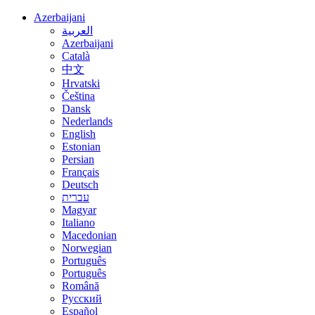
Azerbaijani
العربية
Azerbaijani
Català
中文
Hrvatski
Čeština
Dansk
Nederlands
English
Estonian
Persian
Français
Deutsch
עברית
Magyar
Italiano
Macedonian
Norwegian
Português
Português
Română
Русский
Español