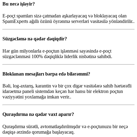
Bu necə işləyir?
E-poçt spamları sizə çatmadan aşkarlayacaq və bloklayacaq olan
SpamExperts ağıllı özünü öyrənmə serverləri vasitəsilə yönləndirilir..
Süzgəcləmə nə qədər dəqiqdir?
Hər gün milyonlarla e-poçtun işlənməsi sayəsində e-poçt
süzgəclənməsi 100% dəqiqliklə liderlik nisbətinə sahibdi.
Bloklanan mesajları bərpa edə bilərəmmi?
Bəli, log-axtarış, karantin və bir çox digər vasitələrə sahib hərtərəfli
idarəetmə paneli sistemdən keçən hər hansı bir elektron poçtun
vəziyyətini yoxlamağa imkan verir..
Quraşdırma nə qədər vaxt aparır?
Quraşdırma sürətli, avtomatlaşdırılmışdır və e-poçtunuzu bir neçə
dəqiqə ərzində qorumağa başlayacaq.