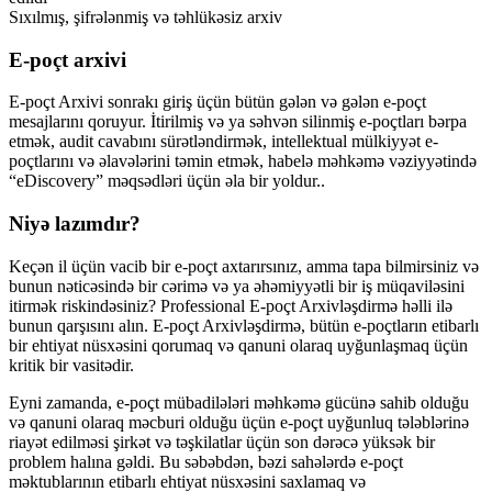
Sıxılmış, şifrələnmiş və təhlükəsiz arxiv
E-poçt arxivi
E-poçt Arxivi sonrakı giriş üçün bütün gələn və gələn e-poçt
mesajlarını qoruyur. İtirilmiş və ya səhvən silinmiş e-poçtları bərpa
etmək, audit cavabını sürətləndirmək, intellektual mülkiyyət e-
poçtlarını və əlavələrini təmin etmək, habelə məhkəmə vəziyyətində
“eDiscovery” məqsədləri üçün əla bir yoldur..
Niyə lazımdır?
Keçən il üçün vacib bir e-poçt axtarırsınız, amma tapa bilmirsiniz və
bunun nəticəsində bir cərimə və ya əhəmiyyətli bir iş müqaviləsini
itirmək riskindəsiniz? Professional E-poçt Arxivləşdirmə həlli ilə
bunun qarşısını alın. E-poçt Arxivləşdirmə, bütün e-poçtların etibarlı
bir ehtiyat nüsxəsini qorumaq və qanuni olaraq uyğunlaşmaq üçün
kritik bir vasitədir.
Eyni zamanda, e-poçt mübadilələri məhkəmə gücünə sahib olduğu
və qanuni olaraq məcburi olduğu üçün e-poçt uyğunluq tələblərinə
riayət edilməsi şirkət və təşkilatlar üçün son dərəcə yüksək bir
problem halına gəldi. Bu səbəbdən, bəzi sahələrdə e-poçt
məktublarının etibarlı ehtiyat nüsxəsini saxlamaq və