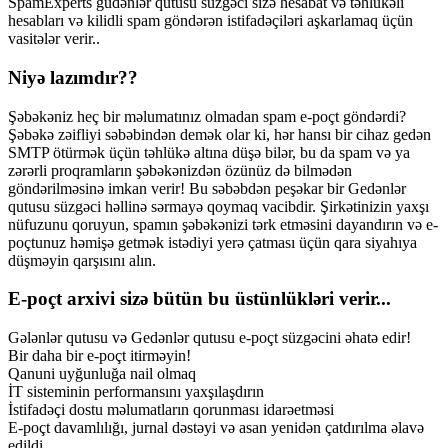
SpamExperts güdənlər qutusu süzgəci sizə hesabat və təhlükəli
hesabları və kilidli spam göndərən istifadəçiləri aşkarlamaq üçün
vasitələr verir..
Niyə lazımdır??
Şəbəkəniz heç bir məlumatınız olmadan spam e-poçt göndərdi?
Şəbəkə zəifliyi səbəbindən demək olar ki, hər hansı bir cihaz gedən
SMTP ötürmək üçün təhlükə altına düşə bilər, bu da spam və ya
zərərli proqramların şəbəkənizdən özünüz də bilmədən
göndərilməsinə imkan verir! Bu səbəbdən peşəkar bir Gedənlər
qutusu süzgəci həllinə sərmayə qoymaq vacibdir. Şirkətinizin yaxşı
nüfuzunu qoruyun, spamın şəbəkənizi tərk etməsini dayandırın və e-
poçtunuz həmişə getmək istədiyi yerə çatması üçün qara siyahıya
düşməyin qarşısını alın.
E-poçt arxivi sizə bütün bu üstünlükləri verir...
Gələnlər qutusu və Gedənlər qutusu e-poçt süzgəcini əhatə edir!
Bir daha bir e-poçt itirməyin!
Qanuni uyğunluğa nail olmaq
İT sisteminin performansını yaxşılaşdırın
İstifadəçi dostu məlumatların qorunması idarəetməsi
E-poçt davamlılığı, jurnal dəstəyi və asan yenidən çatdırılma əlavə
edildi