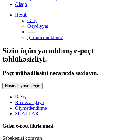
Əlaqə
Hesab
Giriş
Qeydiyyat
-----
Şifrəmi unutdum?
Sizin üçün yaradılmış e-poçt
təhlükəsizliyi.
Poçt mübadiləsini nəzarətdə saxlayın.
Naviqasiyaya keçid
Baxış
Bu necə işləyir
Qiymətləndirmə
SUALLAR
Gələn e-poçt filtrlənməsi
Şəbəkənizi qoruyun