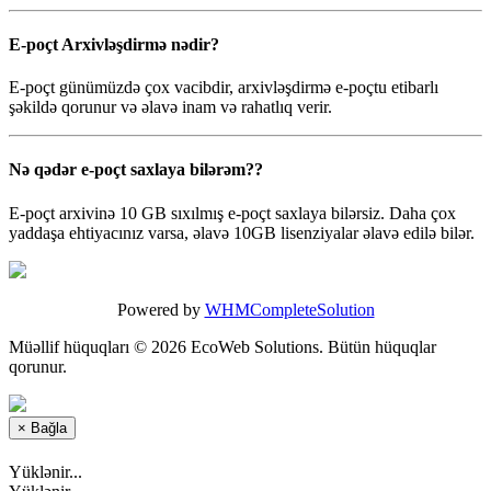
E-poçt Arxivləşdirmə nədir?
E-poçt günümüzdə çox vacibdir, arxivləşdirmə e-poçtu etibarlı
şəkildə qorunur və əlavə inam və rahatlıq verir.
Nə qədər e-poçt saxlaya bilərəm??
E-poçt arxivinə 10 GB sıxılmış e-poçt saxlaya bilərsiz. Daha çox
yaddaşa ehtiyacınız varsa, əlavə 10GB lisenziyalar əlavə edilə bilər.
Powered by
WHMCompleteSolution
Müəllif hüquqları © 2026 EcoWeb Solutions. Bütün hüquqlar
qorunur.
×
Bağla
Yüklənir...