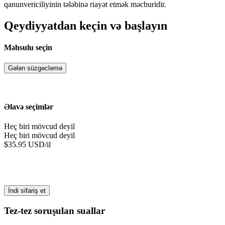
qanunvericiliyinin tələbinə riayət etmək məcburidir.
Qeydiyyatdan keçin və başlayın
Məhsulu seçin
Gələn süzgəcləmə
Əlavə seçimlər
Heç biri mövcud deyil
Heç biri mövcud deyil
$35.95 USD/il
İndi sifariş et
Tez-tez soruşulan suallar