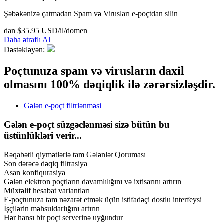
Şəbəkənizə çatmadan Spam və Virusları e-poçtdan silin
dan $35.95 USD/il/domen
Daha ətraflı
Al
Dəstəkləyən:
Poçtunuza spam və virusların daxil
olmasını 100% dəqiqlik ilə zərərsizləşdir.
Gələn e-poçt filtrlənməsi
Gələn e-poçt süzgəclənməsi sizə bütün bu
üstünlükləri verir...
Rəqabətli qiymətlərlə tam Gələnlər Qoruması
Son dərəcə dəqiq filtrasiya
Asan konfiqurasiya
Gələn elektron poçtların davamlılığını və ixtisarını artırın
Müxtəlif hesabat variantları
E-poçtunuza tam nəzarət etmək üçün istifadəçi dostlu interfeysi
İşçilərin məhsuldarlığını artırın
Hər hansı bir poçt serverinə uyğundur