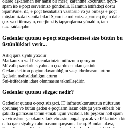
olaraq aşkarlanan hər hansı bir mesaj karantinə köçürülür, qeyri-
spam isə e-poçt serverinizə göndərilir. Karantin istifadəçi dostu
SpamPanel-də, e-poçt hesabatları vasitəsilə və ya birbaşa e-poçt
müştərinizdə izlənilə bilər! Spam ilə mübarizə aparmaq üçün daha
çox vaxt itirməyin, enerjinizi iş tapşırıqlarına yönəldin, tam
nəzarətdə qalın.
Gedənlər qutusu e-poçt süzgəclənməsi sizə bütün bu
üstünlükləri verir...
Artıq qara siyahı yoxdur
Markanızın və İT sistemlərinizin nüfuzunu qoruyun
Müvafiq xərclərin siyahıdan çıxarılmasından çəkinin
Gedən elektron poçtun davamlılığını və çatdırılmasını artırın
İşçilərin məhsuldarlığını artırın
Sui-istifadənin idarə olunmasını təkmilləşdirin
Gedənlər qutusu süzgəc nədir?
Gedənlər qutusu e-poçt süzgəci, IT infrastrukturunuzun nüfuzunu
qorumaq və bütün gedən e-poçtların lazım olduğu yerə etibarlı bir
şəkildə gəlməsini təmin etmək üçün vacibdir. Bu peşəkar həll spam
və virusların şəbəkənizi tərk etməsini əngəlləyəcək və IP-lərinizin bir
daha qara siyahıya alınmasının qarşısını alacaq. Bundan əlavə,