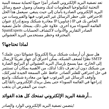
تعد تصفية البريد الإلكتروني الصادر أمرًا حيويًا لحماية سمعة البنية
التحتية لتكنولوجيا المعلومات لديك وضمان وصول جميع رسائل
البريد الإلكتروني الصادرة بأمان إلى حيث ينبغي. سيعمل هذا الحل
الاحترافي على حظر الرسائل غير المرغوب فيها والفيروسات من
مغادرة شبكتك ومنع إدراج عنوان IP (عناوين) IP الخاص بك في
القائمة السوداء مرة أخرى. علاوة على ذلك، يمنحك عامل تصفية
SpamExperts الصادر التقارير والأدوات لاكتشاف الحسابات
المخترقة وحظر مستخدمي البريد العشوائي.
لماذا تحتاجها؟
هل سبق أن أرسلت شبكتك بريدًا إلكترونيًا عشوائيًا دون علمك؟
نظرًا لضعف الشبكة، يمكن اختراق أي جهاز تقريبًا لإرسال SMTP
إلى الخارج، مما يسمح بإرسال البريد العشوائي أو البرامج الضارة
من شبكتك دون أن تعرف ذلك! لذلك، من الأهمية بمكان أن تستثمر
في حل احترافي للفلتر الصادر. حافظ على السمعة الجيدة لشركتك،
وأوقف الرسائل غير المرغوب فيها من مغادرة شبكتك، وامنع
إدراجها في القائمة السوداء حتى يصل بريدك الإلكتروني دائمًا إلى
حيث من المفترض أن يذهب.
أرشفة البريد الإلكتروني تمنحك كل هذه الفوائد...
يتضمن تصفية البريد الإلكتروني الوارد والصادر!