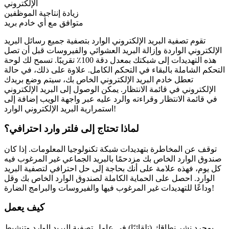
الإلكتروني
زيادة إنتاجية الموظفين
متوافق مع أي خادم بريد
تقوم تصفية البريد الإلكتروني الوارد بتصفية جميع رسائل البريد
الإلكتروني الواردة وإزالة البريد العشوائي والفيروسات قبل أن تصل
هذه التهديدات إلى شبكتك بمعدل دقة 100٪ تقريبًا. تسمح لك لوحة
التحكم الشاملة بالبقاء في التحكم الكامل. علاوة على ذلك، في حالة
تعطل خادم البريد الإلكتروني الخاص بك، سيتم وضع بريدك
الإلكتروني في قائمة الانتظار. يمكن الوصول إلى البريد الإلكتروني
في قائمة الانتظار وقراءته والرد عليه عبر واجهة الويب إضافة إلى
استمرارية البريد الإلكتروني الوارد!
لماذا تحتاج إلى فلتر وارد احترافي؟
توقف عن المخاطرة بتهديدات شبكة تكنولوجيا المعلومات. إذا كان
صندوق الوارد الخاص بك مزدحمًا بالبريد الجماعي غير المرغوب فيه
كل يوم، فهذه علامة على أنك بحاجة إلى حل احترافي لتصفية البريد
الوارد. احصل على الحماية الكاملة لصندوق الوارد الخاص بك وقل
وداعًا للتهديدات غير المرغوب فيها والفيروسات والبرامج الضارة!
كيف يعمل
بمجرد نشر نطاقك (تلقائيًا) في عامل تصفية البريد الوارد وتنشيط