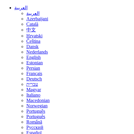
العربية
العربية
Azerbaijani
Català
中文
Hrvatski
Čeština
Dansk
Nederlands
English
Estonian
Persian
Français
Deutsch
עברית
Magyar
Italiano
Macedonian
Norwegian
Português
Português
Română
Русский
Español