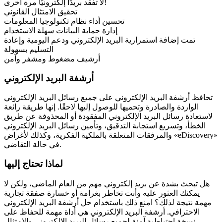
لا تفقد بريدًا إلكترونيًا مرة أخرى!
تحقيق الامتثال القانوني
تحسين أداء نظام تكنولوجيا المعلومات
إدارة حماية البيانات سهلة الاستخدام
تمت إضافة استمرارية البريد الإلكتروني ودعم اليومية وإعادة
التسليم بسهولة
أرشيف مضغوط ومشفر وآمن
أرشفة البريد الإلكتروني
تحافظ أرشفة البريد الإلكتروني على جميع رسائل البريد الإلكتروني
الواردة والصادرة وتحميها للوصول إليها لاحقًا. إنها طريقة رائعة
لاستعادة رسائل البريد الإلكتروني المفقودة أو المحذوفة عن طريق
الخطأ، وتسريع استجابة التدقيق، وتأمين رسائل البريد الإلكتروني
والمرفقات المتعلقة بالملكية الفكرية، وكذلك لأغراض «eDiscovery»
في حالة التقاضي.
لماذا تحتاج إليها
هل تبحث بشدة عن بريد إلكتروني مهم من العام الماضي، ولكن لا
يمكنك العثور عليه وأنت تخاطر بغرامة أو خسارة صفقة تجارية
مهمة نتيجة لذلك؟ امنع ذلك باستخدام حل أرشفة البريد الإلكتروني
الاحترافي. أرشفة البريد الإلكتروني هي أداة مهمة للحفاظ على
نسخة احتياطية آمنة لجميع رسائل البريد الإلكتروني والامتثال