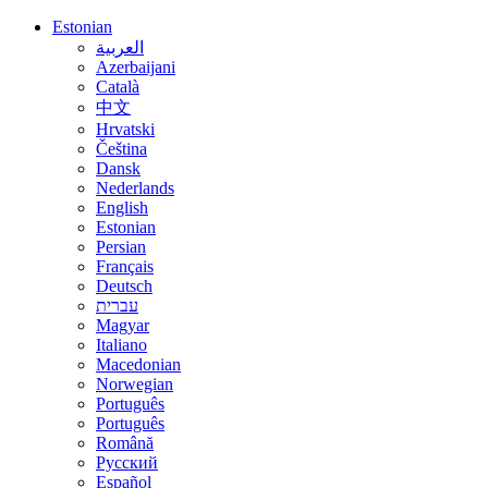
Estonian
العربية
Azerbaijani
Català
中文
Hrvatski
Čeština
Dansk
Nederlands
English
Estonian
Persian
Français
Deutsch
עברית
Magyar
Italiano
Macedonian
Norwegian
Português
Português
Română
Русский
Español