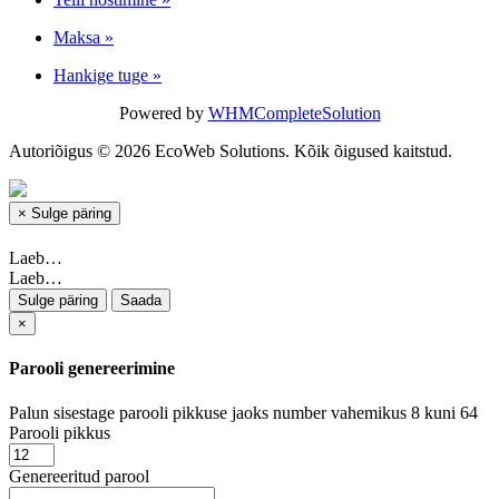
Maksa
»
Hankige tuge
»
Powered by
WHMCompleteSolution
Autoriõigus © 2026 EcoWeb Solutions. Kõik õigused kaitstud.
×
Sulge päring
Laeb…
Laeb…
Sulge päring
Saada
×
Parooli genereerimine
Palun sisestage parooli pikkuse jaoks number vahemikus 8 kuni 64
Parooli pikkus
Genereeritud parool