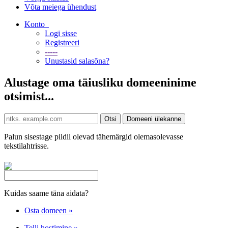
Võta meiega ühendust
Konto
Logi sisse
Registreeri
-----
Unustasid salasõna?
Alustage oma täiusliku domeeninime
otsimist...
Palun sisestage pildil olevad tähemärgid olemasolevasse
tekstilahtrisse.
Kuidas saame täna aidata?
Osta domeen
»
Telli hostimine
»