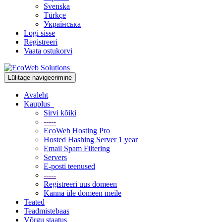
Svenska
Türkçe
Українська
Logi sisse
Registreeri
Vaata ostukorvi
Lülitage navigeerimine
Avaleht
Kauplus
Sirvi kõiki
-----
EcoWeb Hosting Pro
Hosted Hashing Server 1 year
Email Spam Filtering
Servers
E-posti teenused
-----
Registreeri uus domeen
Kanna üle domeen meile
Teated
Teadmistebaas
Võrgu staatus