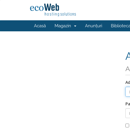
Acasă
Magazin
Anunțuri
Bibliotec
A
Ad
Pa