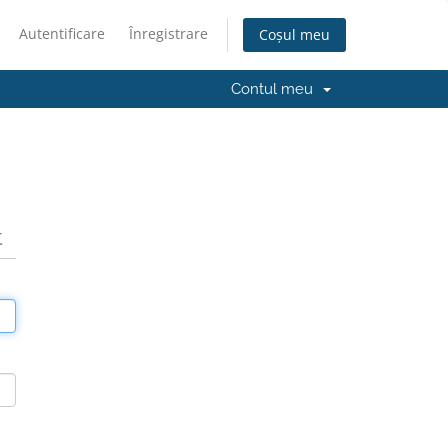
Autentificare
Înregistrare
Coșul meu
Contul meu
t