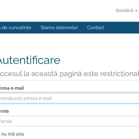
Română
a de cunoștințe
Starea sistemelor
Contact
Autentificare
ccesul la această pagină este restricționa
resa e-mail
rola
nu mă uita