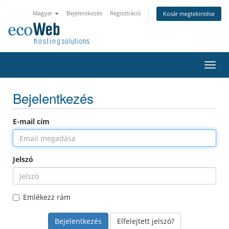
Magyar
Bejelentkezés
Regisztráció
Kosár megtekintése
Váltá
a
navig
Bejelentkezés
E-mail cím
Jelszó
Emlékezz rám
Elfelejtett jelszó?