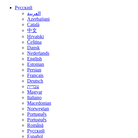
Русский
العربية
Azerbaijani
Català
中文
Hrvatski
Čeština
Dansk
Nederlands
English
Estonian
Persian
Français
Deutsch
עברית
Magyar
Italiano
Macedonian
Norwegian
Português
Português
Română
Русский
Español