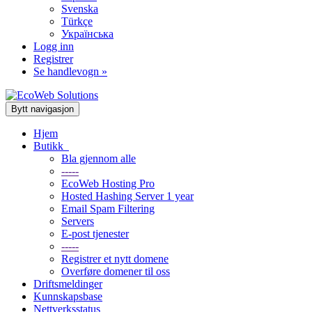
Svenska
Türkçe
Українська
Logg inn
Registrer
Se handlevogn »
Bytt navigasjon
Hjem
Butikk
Bla gjennom alle
-----
EcoWeb Hosting Pro
Hosted Hashing Server 1 year
Email Spam Filtering
Servers
E-post tjenester
-----
Registrer et nytt domene
Overføre domener til oss
Driftsmeldinger
Kunnskapsbase
Nettverksstatus