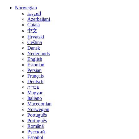
Norwegian
العربية
Azerbaijani
Català
中文
Hrvatski
Čeština
Dansk
Nederlands
English
Estonian
Persian
Français
Deutsch
עברית
Magyar
Italiano
Macedonian
Norwegian
Português
Português
Română
Русский
Español