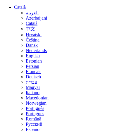
Català
العربية
Azerbaijani
Català
中文
Hrvatski
Čeština
Dansk
Nederlands
English
Estonian
Persian
Français
Deutsch
עברית
Magyar
Italiano
Macedonian
Norwegian
Português
Português
Română
Русский
Español