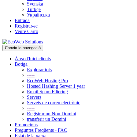
Svenska
Türkçe
Українська
Entrada
Registrar-se
Veure Carro
Canvia la navegació
Àrea d'Inici clients
Botiga
Explorar tots
-----
EcoWeb Hosting Pro
Hosted Hashing Server 1 year
Email Spam Filtering
Servers
Serveis de correu electrònic
-----
Registrar un Nou Domini
transferir un Domini
Promocions
Preguntes Freqüents - FAQ
Estat de la xarxa